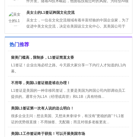
件开发。随着AI技术崛起，他面临技能过时的风险。为转型AI领
域，...
吴女士的L1签证跨国文化交流
吴女士，一位在文化交流领域有着丰富经验的中国企业家，为了
促进中美文化交流，决定在美国设立文化中心。其美国公司于
2024年...
热门推荐
留美门槛高，限制多，L1签证简直太香
L1签证！企业出海必经之路。今天跟大家分享一下内行人才知道的L1内
幕。
不用等，美国L1签证都是谁在办理！
L1签证​是美国的一种非移民签证，主要是美国为跨国公司内部调动员工
提供的。通常分为L1A（经理或高管）和L1B（具有特殊...
美国L1签证第一次有人说的这么明白！
很多企业主问：想去美国、又想未来拿绿卡，有没有“更稳的路”？L1签
证​的优势很直接：不用抽签、无配额；而且对很多老板更友...
美国L1工作签证终于获批！可以开展美国市场