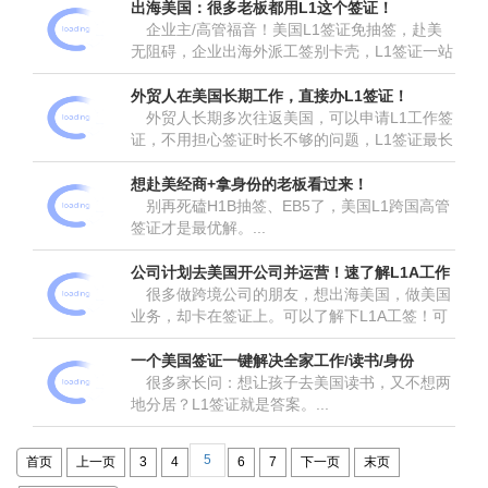
出海美国：很多老板都用L1这个签证！
企业主/高管福音！美国L1签证免抽签，赴美
无阻碍，企业出海外派工签别卡壳，L1签证​一站
式解决，适合拓展美市场、赴美经商、批量给员
工办工签。...
外贸人在美国长期工作，直接办L1签证！
外贸人长期多次往返美国，可以申请L1工作签
证，不用担心签证时长不够的问题，L1签证​最长
可停留7年，登录美国一年后，还能转EB1C绿
卡，排期比其他EB项目快的多。...
想赴美经商+拿身份的老板看过来！
别再死磕H1B抽签、EB5了，美国L1跨国高管
签证​才是最优解。...
公司计划去美国开公司并运营！速了解L1A工作
签
很多做跨境公司的朋友，想出海美国，做美国
业务，却卡在签证上。可以了解下L1A工签！可
陪读、可工作，可续签7年，后期能转EB1C绿
卡。...
一个美国签证一键解决全家工作/读书/身份
很多家长问：想让孩子去美国读书，又不想两
地分居？L1签证就是答案。...
5
首页
上一页
3
4
6
7
下一页
末页