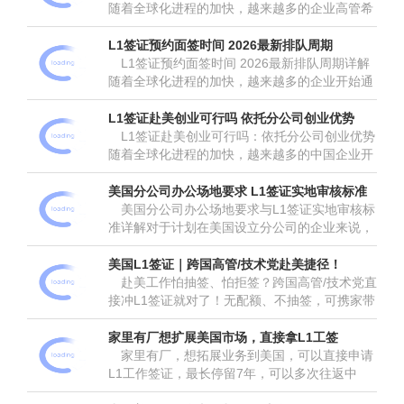
随着全球化进程的加快，越来越多的企业高管希
望借助合法途径实现赴美定居自由。其中，L1签
证作为一项专为跨国公司高管设计的移民选项，
L1签证预约面签时间 2026最新排队周期
正逐渐成为企业高管身份升级...
L1签证预约面签时间 2026最新排队周期详解
随着全球化进程的加快，越来越多的企业开始通
过L1签证将外籍员工派遣到美国工作。对于许多
申请者来说，了解L1签证预约面签时间以及
L1签证赴美创业可行吗 依托分公司创业优势
2026年的最新排队周期...
L1签证赴美创业可行吗：依托分公司创业优势
随着全球化进程的加快，越来越多的中国企业开
始寻求在海外拓展业务。其中，L1签证赴美创业
成为许多企业家关注的焦点。那么，L1签证赴美
美国分公司办公场地要求 L1签证实地审核标准
创业可行吗？结合依托分公...
美国分公司办公场地要求与L1签证实地审核标
准详解对于计划在美国设立分公司的企业来说，
了解美国分公司办公场地要求和L1签证实地审核
标准至关重要。这些要求不仅影响公司能否顺利
美国L1签证｜跨国高管/技术党赴美捷径！
获得L1签证，还直接关系到...
赴美工作怕抽签、怕拒签？跨国高管/技术党直
接冲L1签证​就对了！无配额、不抽签，可携家带
口，转绿卡超顺畅，整理2026精简版攻略，吃透
核心，小白也能避坑！...
家里有厂想扩展美国市场，直接拿L1工签
家里有厂，想拓展业务到美国，可以直接申请
L1工作签证​，最长停留7年，可以多次往返中
美。...