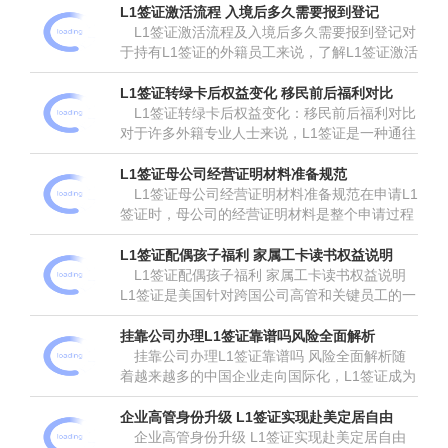
中，跨境企业合规出海已成为企业国际化发展的
L1签证激活流程 入境后多久需要报到登记
关键环节。而为了确保企业在海...
L1签证激活流程及入境后多久需要报到登记对
于持有L1签证的外籍员工来说，了解L1签证激活
流程以及入境后何时需要进行报到登记是非常重
要的。L1签证是美国针对跨国公司内部调动员工
L1签证转绿卡后权益变化 移民前后福利对比
的一种工作签证，允许符...
L1签证转绿卡后权益变化：移民前后福利对比
对于许多外籍专业人士来说，L1签证是一种通往
美国长期居留的重要途径。然而，当L1签证持有
者成功获得绿卡后，他们的权益和福利将发生显
L1签证母公司经营证明材料准备规范
著变化。了解这些变化不仅...
L1签证母公司经营证明材料准备规范在申请L1
签证时，母公司的经营证明材料是整个申请过程
中不可或缺的一部分。这些材料不仅用于证明公
司的真实性和合法性，还直接影响到签证审批的
L1签证配偶孩子福利 家属工卡读书权益说明
结果。因此，了解并遵循L1...
L1签证配偶孩子福利 家属工卡读书权益说明
L1签证是美国针对跨国公司高管和关键员工的一
种非移民签证，允许他们在美工作并为公司服
务。然而，L1签证的持有者在申请过程中，往往
挂靠公司办理L1签证靠谱吗风险全面解析
也会关注其配偶和孩子的相关...
挂靠公司办理L1签证靠谱吗 风险全面解析随
着越来越多的中国企业走向国际化，L1签证成为
许多企业高管和员工赴美工作的热门选择。然
而，在申请过程中，一些人会选择通过挂靠公司
企业高管身份升级 L1签证实现赴美定居自由
来办理L1签证，这种做法是否...
企业高管身份升级 L1签证实现赴美定居自由