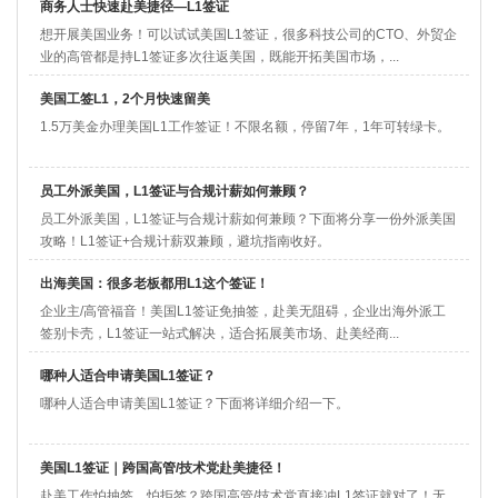
商务人士快速赴美捷径—L1签证
想开展美国业务！可以试试美国L1签证，很多科技公司的CTO、外贸企
业的高管都是持L1签证多次往返美国，既能开拓美国市场，...
美国工签L1，2个月快速留美
1.5万美金办理美国L1工作签证​！不限名额，停留7年，1年可转绿卡。
员工外派美国，L1签证与合规计薪如何兼顾？
员工外派美国，L1签证与合规计薪如何兼顾？下面将分享一份外派美国
攻略！L1签证​+合规计薪双兼顾，避坑指南收好。
出海美国：很多老板都用L1这个签证！
企业主/高管福音！美国L1签证免抽签，赴美无阻碍，企业出海外派工
签别卡壳，L1签证​一站式解决，适合拓展美市场、赴美经商...
哪种人适合申请美国L1签证？
哪种人适合申请美国L1签证？下面将详细介绍一下。
美国L1签证｜跨国高管/技术党赴美捷径！
赴美工作怕抽签、怕拒签？跨国高管/技术党直接冲L1签证​就对了！无