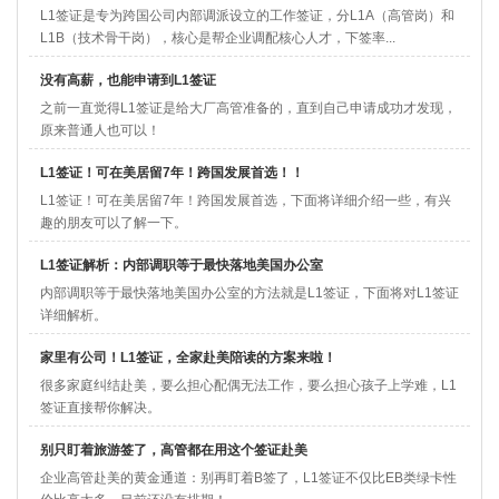
L1签证是专为跨国公司内部调派设立的工作签证，分L1A（高管岗）和
L1B（技术骨干岗），核心是帮企业调配核心人才，下签率...
没有高薪，也能申请到L1签证
之前一直觉得L1签证​是给大厂高管准备的，直到自己申请成功才发现，
原来普通人也可以！
L1签证！可在美居留7年！跨国发展首选！！
L1签证！可在美居留7年！跨国发展首选，下面将详细介绍一些，有兴
趣的朋友可以了解一下。
L1签证解析：内部调职等于最快落地美国办公室
内部调职等于最快落地美国办公室的方法就是L1签证，下面将对L1签证
详细解析。
家里有公司！L1签证，全家赴美陪读的方案来啦！
很多家庭纠结赴美，要么担心配偶无法工作，要么担心孩子上学难，L1
签证​直接帮你解决。
别只盯着旅游签了，高管都在用这个签证赴美
企业高管赴美的黄金通道：别再盯着B签了，L1签证​不仅比EB类绿卡性