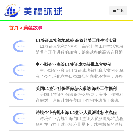
导航
首页
>
美签故事
L1签证真实落地体验 高管赴美工作生活实录
L1签证真实落地体验：高管赴美工作生活实录
随着全球化进程的加快，越来越多的高管选择通
过L1签证赴美工作。L1签证是美国针对跨国公司
高管、经理和专业人员的一种特殊工作签证，允
中小型企业高管L1签证成功获批真实案例
许他们在不经过常规H1B...
中小型企业高管L1签证成功获批真实案例分享
在当今全球化竞争日益激烈的商业环境中，许多
中小型企业希望通过美国L1签证来拓展业务、加
强国际影响力。然而，L1签证的申请过程复杂且
美国L1签证社保医保怎么缴纳 海外工作福利
充满挑战，尤其是对于中小...
美国L1签证社保医保怎么缴纳：海外工作福利
详解对于许多计划在美国工作的外籍员工来说，
了解美国L1签证社保医保怎么缴纳是非常重要
的。L1签证是美国为跨国公司内部调派员工提供
跨境企业合规出海 L1签证人员派遣标准流程
的工作签证，允许员工在美工...
跨境企业合规出海与L1签证人员派遣标准流程
解析在当前全球化经济背景下，越来越多的跨境
企业选择通过合法合规的方式拓展海外市场。其