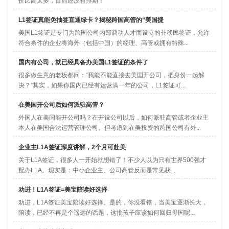
价比高太多，目前还没有排期！
L1签证真能免抽签直通绿卡？揭秘跨国高管的“美国捷
美国L1签证​是专门为跨国公司内部调动人才而设立的非移民签证，允许
符合条件的企业将海外（包括中国）的经理、高管或拥有特殊...
国内有公司，就已经具备办美国L1签证的条件了
很多做生意的老板都问：“我能不能直接去美国开公司，把身份一起解
决？”其实，如果你国内已经有运营满一年的公司，L1签证​可...
在美国开公司后如何派驻高管？
外国人在美国能开公司吗？在开设公司以后，如何派驻高管或者企业主
本人在美国合法运营管理公司。但考虑到在美投资的跨国公司有外...
企业主L1A签证深度讲解，2个月可赴美
关于L1A签证​，很多人一开始就想错了！不少人以为只有世界500强才
配办L1A。现实是：中小企业主、公司高管反而是常见获...
劝进！L1A签证=美宝陪读好选择
劝进，L1A签证美宝陪读好选择。是的，你没看错，当美宝逐渐长大，
陪读，已经不再是个遥远的话题，这批孩子应该如何回归母国呢...