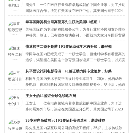
周先生，一位在医疗行业有着卓越成就的中国企业家，为了推动
国际医疗合作，决定在美国设立医疗中心。其美国公司于2024
年3月...
恭喜国际贸易公司高管郑先生获批美国L1签证！
美福国际作为专业的移民服务公司，为各行业的移民朋友办理各
种移民、签证，已有很多成功案例，下面就为大家分享国际贸易
公司高管...
快速转学二硕不是梦！F1签证助你学术再升级，攀登知
李同学在国内已经完成了一个硕士学位，但他对学术有着更高的
追求，渴望能在美国这个教育强国攻读第二个硕士学位，以拓宽
自己的学...
从平面设计到电影导演！F1签证助力跨专业追梦，好莱
林同学是国内美术学院平面设计专业本科生，26岁。她自幼热
爱电影，但本科阶段因家庭反对未选择影视专业。毕业后，她通
过自学拍...
王女士的L1签证全球化战略布局
王女士，一位在电商领域有着卓越成就的中国企业家，为了进一
步拓展海外市场，决定在美国设立分公司。其美国公司于2023
年9月...
35岁程序员破局记！F1签证赴美深造AI，逆袭硅谷
陈先生是国内某互联网公司的高级工程师，35岁，主攻传统软