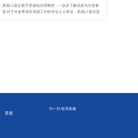
美国L1签证新手零基础办理教程：一步步了解流程与注意事
项 对于许多希望在美国工作的专业人士来说，美国L1签证是
一个重要...
料
美签