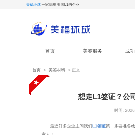
美福环球
一家深耕 美国L1的企业
首页
美签服务
成功
首页
>
美签材料
> 正文
想走L1签证？公
时间:
2026
最近好多企业主问我们
L1签证
第一步要准备
家人！