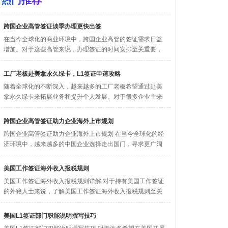
热门推荐
跨国企业高管签证淡季办理更快出签
在当今全球化的商业环境中，跨国企业高管的签证需求日益
增加。对于这些高管来说，办理签证的时间安排至关重要，
尤其是在一些特定...
工厂老板赴美拿永久绿卡，L1签证申请攻略
随着全球化的不断深入，越来越多的工厂老板希望通过赴美
拿永久绿卡来拓展业务和提升个人发展。对于很多企业主来
说，L1签证申...
跨国企业高管签证助力企业海外上市规划
跨国企业高管签证助力企业海外上市规划 在当今全球化的经
济环境中，越来越多的中国企业选择走出国门，寻求更广阔
的市场和发展...
美国工作签证海外收入报税规则
美国工作签证海外收入报税规则详解 对于持有美国工作签证
的外籍人士来说，了解美国工作签证海外收入报税规则至关
重要。这些规...
美国L1签证部门职能说明撰写技巧