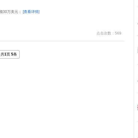
额30万美元；
[查看详情]
点击次数：569
共
1
页
5
条