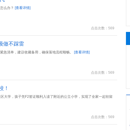
，怎么办？
[查看详情]
点击次数：569
级做不踩雷
地紧急清单，建议收藏备用，确保落地流程顺畅。
[查看详情]
点击次数：569
校！
社区大学，孩子凭F2签证顺利入读了附近的公立小学，实现了全家一起轻留
点击次数：569