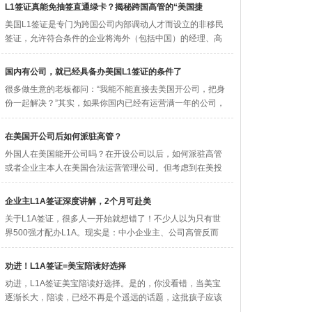
L1签证真能免抽签直通绿卡？揭秘跨国高管的“美国捷
美国L1签证​是专门为跨国公司内部调动人才而设立的非移民
签证，允许符合条件的企业将海外（包括中国）的经理、高
管或拥有特殊...
国内有公司，就已经具备办美国L1签证的条件了
很多做生意的老板都问：“我能不能直接去美国开公司，把身
份一起解决？”其实，如果你国内已经有运营满一年的公司，
L1签证​可...
在美国开公司后如何派驻高管？
外国人在美国能开公司吗？在开设公司以后，如何派驻高管
或者企业主本人在美国合法运营管理公司。但考虑到在美投
资的跨国公司有外...
企业主L1A签证深度讲解，2个月可赴美
关于L1A签证​，很多人一开始就想错了！不少人以为只有世
界500强才配办L1A。现实是：中小企业主、公司高管反而
是常见获...
劝进！L1A签证=美宝陪读好选择
劝进，L1A签证美宝陪读好选择。是的，你没看错，当美宝
逐渐长大，陪读，已经不再是个遥远的话题，这批孩子应该
如何回归母国呢...