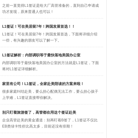
之前一直觉得L1签证​是给大厂高管准备的，直到自己申请成
功才发现，原来普通人也可以！
L1签证！可在美居留7年！跨国发展首选！！
L1签证！可在美居留7年！跨国发展首选，下面将详细介绍
一些，有兴趣的朋友可以了解一下。
L1签证解析：内部调职等于最快落地美国办公室
内部调职等于最快落地美国办公室的方法就是L1签证，下面
将对L1签证详细解析。
家里有公司！L1签证，全家赴美陪读的方案来啦！
很多家庭纠结赴美，要么担心配偶无法工作，要么担心孩子
上学难，L1签证​直接帮你解决。
别只盯着旅游签了，高管都在用这个签证赴美
企业高管赴美的黄金通道：别再盯着B签了，L1签证​不仅比
EB类绿卡性价比高太多，目前还没有排期！