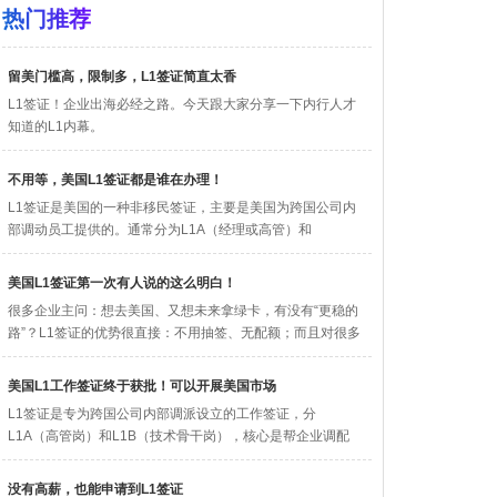
热门推荐
留美门槛高，限制多，L1签证简直太香
L1签证！企业出海必经之路。今天跟大家分享一下内行人才
知道的L1内幕。
不用等，美国L1签证都是谁在办理！
L1签证​是美国的一种非移民签证，主要是美国为跨国公司内
部调动员工提供的。通常分为L1A（经理或高管）和
L1B（具有特殊...
美国L1签证第一次有人说的这么明白！
很多企业主问：想去美国、又想未来拿绿卡，有没有“更稳的
路”？L1签证​的优势很直接：不用抽签、无配额；而且对很多
老板更友...
美国L1工作签证终于获批！可以开展美国市场
L1签证是专为跨国公司内部调派设立的工作签证，分
L1A（高管岗）和L1B（技术骨干岗），核心是帮企业调配
核心人才，下签率...
没有高薪，也能申请到L1签证