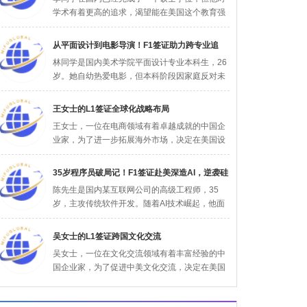
攀登知
学术有着更高的追求，渴望能在美国这个教育强
国攻读第二个硕士学位，以拓宽自己的学...
从平面设计到电影导演！F1签证助力跨专业追
林同学是国内美术学院平面设计专业本科生，26
梦，好莱
岁。她自幼热爱电影，但本科阶段因家庭反对未
选择影视专业。毕业后，她通过自学拍...
王女士的L1签证全球化战略布局
王女士，一位在电商领域有着卓越成就的中国企
业家，为了进一步拓展海外市场，决定在美国设
立分公司。其美国公司于2023年9月...
35岁程序员破局记！F1签证赴美深造AI，逆袭硅
陈先生是国内某互联网公司的高级工程师，35
谷
岁，主攻传统软件开发。随着AI技术崛起，他面
临技能过时的风险。为转型AI领域，...
吴女士的L1签证跨国文化交流
吴女士，一位在文化交流领域有着丰富经验的中
国企业家，为了促进中美文化交流，决定在美国
设立文化中心。其美国公司于2024年...